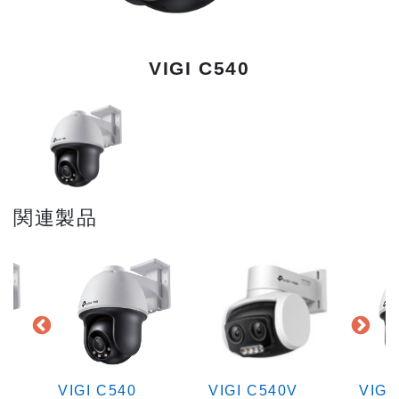
VIGI C540
関連製品
VIGI C540
VIGI C540V
VIGI