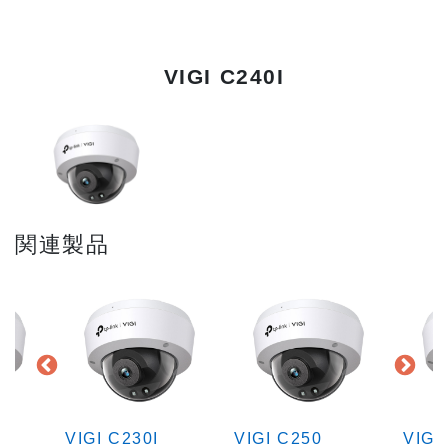
VIGI C240I
関連製品
VIGI C230I
VIGI C250
VIGI